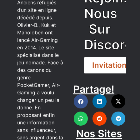
Anciens réfugiés
Nous
d’un site en ligne
décédé depuis.
Sur
Olivier-B., Kuk et
Manoloben ont
Discord
lancé Air-Gaming
en 2014. Le site
spécialisé dans le
jeu nomade. Face à
Invitation
des canons du
genre
PocketGamer, Air-
Partage!
DISCORD
Gaming a voulu
changer un peu la
donne. En
proposant enfin
une information
sans influenceur,
Nos Sites
sans argent dans la