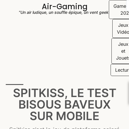
Air-Gaming
Game
"Un air ludique, un souffle épique, un vent geek"
202
Jeux
Vidé
Jeux
et
Jouet
Lectur
SPITKISS, LE TEST
BISOUS BAVEUX
SUR MOBILE