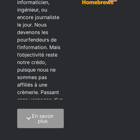
informaticien,
ingénieur, ou
encore journaliste
le jour. Nous
devenons les
pourfendeurs de
l’information. Mais
l’objectivité reste
notre crédo,
puisque nous ne
sommes pas
affiliés à une
crèmerie. Passant
sans vergogne d’un
éditeur à l’autre.
En savoir
C’est quoi notre
plus
méthode?
On mélange la