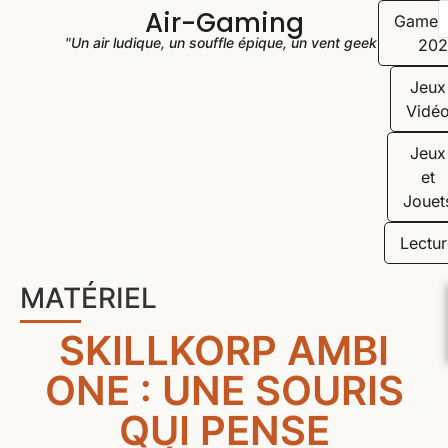
Air-Gaming
Game
"Un air ludique, un souffle épique, un vent geek"
202
Jeux
Vidé
Jeux
et
Jouet
Lectur
MATÉRIEL
SKILLKORP AMBI
ONE : UNE SOURIS
QUI PENSE