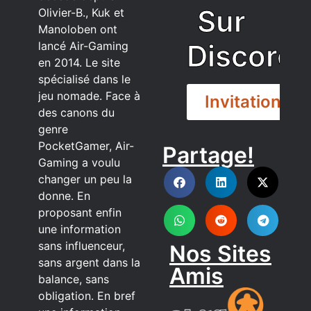
Sur
Olivier-B., Kuk et
Manoloben ont
Discord
lancé Air-Gaming
en 2014. Le site
spécialisé dans le
jeu nomade. Face à
Invitation
des canons du
genre
PocketGamer, Air-
Partage!
DISCORD
Gaming a voulu
changer un peu la
donne. En
proposant enfin
une information
sans influenceur,
Nos Sites
sans argent dans la
Amis
balance, sans
obligation. En bref