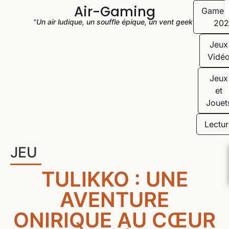
Air-Gaming
Game
"Un air ludique, un souffle épique, un vent geek"
202
Jeux
Vidé
Jeux
et
Jouet
Lectur
JEU
TULIKKO : UNE
AVENTURE
ONIRIQUE AU CŒUR