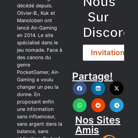
Nous
décédé depuis.
Sur
Olivier-B., Kuk et
Manoloben ont
Discord
lancé Air-Gaming
en 2014. Le site
spécialisé dans le
jeu nomade. Face à
Invitation
des canons du
genre
PocketGamer, Air-
Partage!
DISCORD
Gaming a voulu
changer un peu la
donne. En
proposant enfin
une information
sans influenceur,
Nos Sites
sans argent dans la
Amis
balance, sans