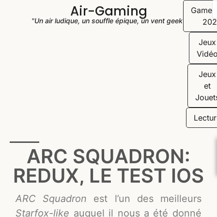
Air-Gaming
Game
"Un air ludique, un souffle épique, un vent geek"
202
Jeux
Vidé
Jeux
et
Jouet
Lectur
ARC SQUADRON:
REDUX, LE TEST IOS
ARC Squadron
est l’un des meilleurs
Starfox-like
auquel il nous a été donné