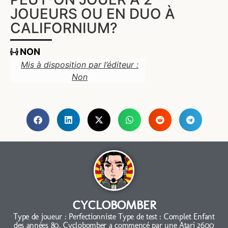
JOUEURS OU EN DUO À
CALIFORNIUM?
NON
Mis à disposition par l’éditeur :
Non
CYCLOBOMBER
Type de joueur : Perfectionniste Type de test : Complet Enfant
des années 80, Cyclobomber a commencé par une Atari 2600