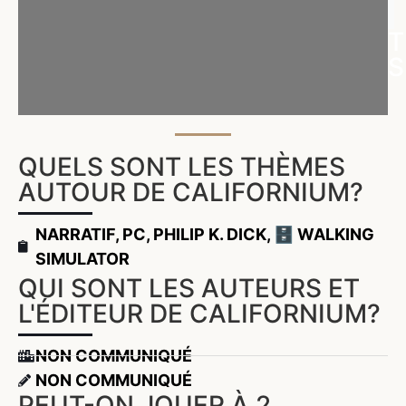
T
S
QUELS SONT LES THÈMES
AUTOUR DE CALIFORNIUM?
NARRATIF
,
PC
,
PHILIP K. DICK
,
🗄️ WALKING
SIMULATOR
QUI SONT LES AUTEURS ET
L'ÉDITEUR DE CALIFORNIUM?
NON COMMUNIQUÉ
NON COMMUNIQUÉ
PEUT-ON JOUER À 2