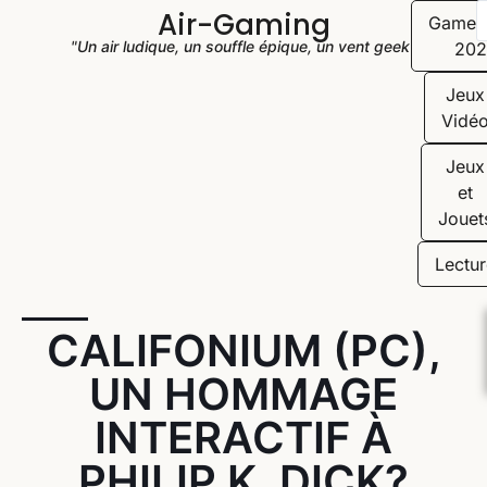
Air-Gaming
Game
"Un air ludique, un souffle épique, un vent geek"
202
Jeux
Vidé
Jeux
et
Jouet
Lectur
CALIFONIUM (PC),
UN HOMMAGE
INTERACTIF À
PHILIP K. DICK?