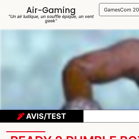
Air-Gaming
GamesCom 20
"Un air ludique, un souffle épique, un vent
geek"
AVIS/TEST