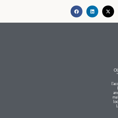
Ol
l'ac
an
mai
lo
l