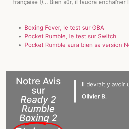
française !)… Bien sûr, il faudra enchaîner 
Boxing Fever, le test sur GBA
Pocket Rumble, le test sur Switch
Pocket Rumble aura bien sa version N
Notre Avis
Il devrait y avoir
sur
Olivier B.
Ready 2
Rumble
Boxing 2