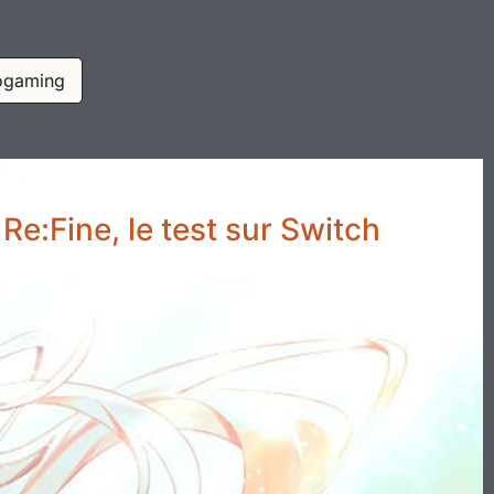
ogaming
Re:Fine, le test sur Switch