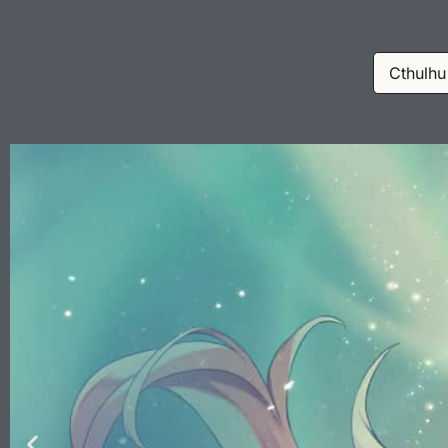
Cthulhu