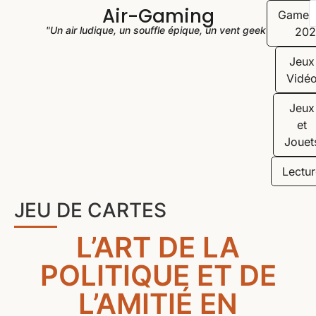
Air-Gaming
Game
"Un air ludique, un souffle épique, un vent geek"
202
Jeux
Vidé
Jeux
et
Jouet
Lectur
JEU DE CARTES
L’ART DE LA
POLITIQUE ET DE
L’AMITIÉ EN