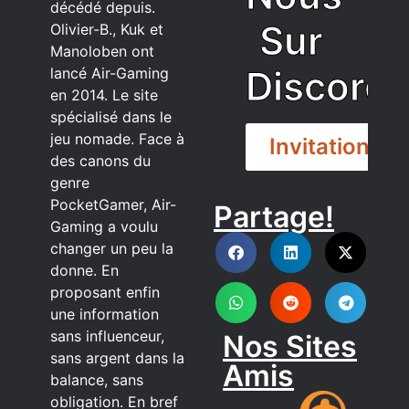
décédé depuis.
Sur
Olivier-B., Kuk et
Manoloben ont
Discord
lancé Air-Gaming
en 2014. Le site
spécialisé dans le
jeu nomade. Face à
Invitation
des canons du
genre
PocketGamer, Air-
Partage!
DISCORD
Gaming a voulu
changer un peu la
donne. En
proposant enfin
une information
sans influenceur,
Nos Sites
sans argent dans la
Amis
balance, sans
obligation. En bref