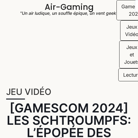
Air-Gaming
Game
"Un air ludique, un souffle épique, un vent geek"
202
Jeux
Vidé
Jeux
et
Jouet
Lectur
JEU VIDÉO
[GAMESCOM 2024]
LES SCHTROUMPFS:
L’ÉPOPÉE DES