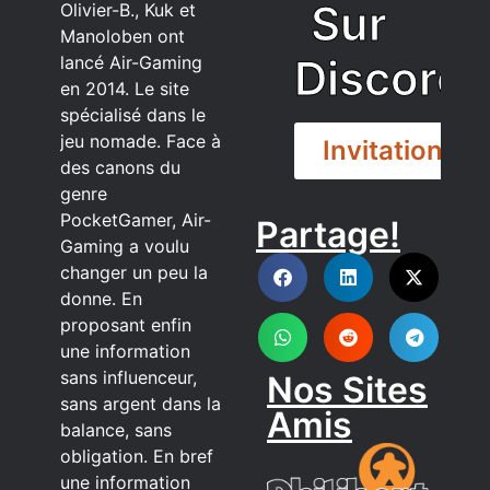
Sur
Olivier-B., Kuk et
Manoloben ont
Discord
lancé Air-Gaming
en 2014. Le site
spécialisé dans le
jeu nomade. Face à
Invitation
des canons du
genre
PocketGamer, Air-
Partage!
DISCORD
Gaming a voulu
changer un peu la
donne. En
proposant enfin
une information
sans influenceur,
Nos Sites
sans argent dans la
Amis
balance, sans
obligation. En bref
une information