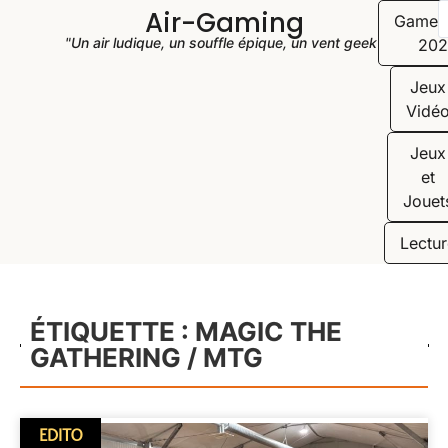
Air-Gaming
Game
"Un air ludique, un souffle épique, un vent geek"
202
Jeux
Vidé
Jeux
et
Jouet
Lectur
ÉTIQUETTE : MAGIC THE
GATHERING / MTG
EDITO