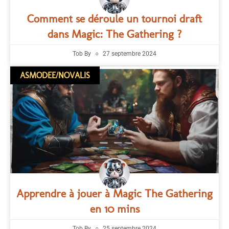
Comment se déroule un tournoi draft
dans Magic: The Gathering ?
Tob By
27 septembre 2024
ASMODEE/NOVALIS
Apprendre à jouer à Magic The Gathering
en 10 mins
Tob By
25 septembre 2024