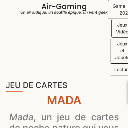
Air-Gaming
Game
"Un air ludique, un souffle épique, un vent geek"
202
Jeux
Vidé
Jeux
et
Jouet
Lectur
JEU DE CARTES
MADA
Mada
, un jeu de cartes
de poche nature qui vous