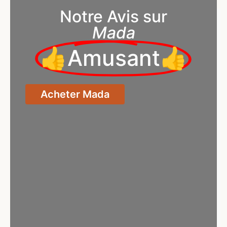
Notre Avis sur
Mada
👍Amusant👍
Acheter Mada