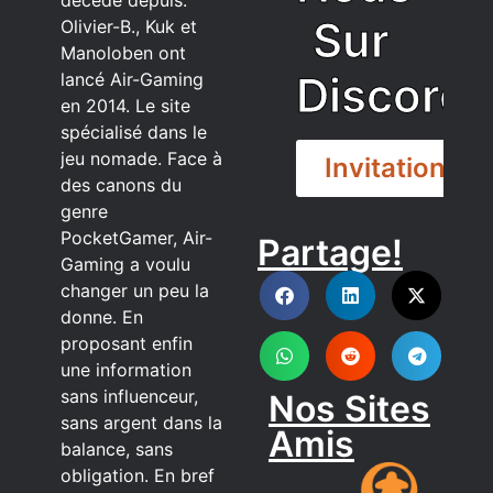
Sur
Olivier-B., Kuk et
Manoloben ont
Discord
lancé Air-Gaming
en 2014. Le site
spécialisé dans le
jeu nomade. Face à
Invitation
des canons du
genre
PocketGamer, Air-
Partage!
DISCORD
Gaming a voulu
changer un peu la
donne. En
proposant enfin
une information
sans influenceur,
Nos Sites
sans argent dans la
Amis
balance, sans
obligation. En bref