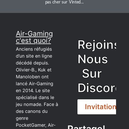
pas cher sur Vinted...
Air-Gaming
c'est quoi?
Rejoins
Anciens réfugiés
Nous
d’un site en ligne
décédé depuis.
Sur
Olivier-B., Kuk et
Manoloben ont
Discord
lancé Air-Gaming
en 2014. Le site
spécialisé dans le
jeu nomade. Face à
Invitation
des canons du
genre
PocketGamer, Air-
Partage!