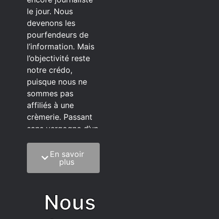
le jour. Nous
devenons les
pourfendeurs de
l’information. Mais
l’objectivité reste
notre crédo,
puisque nous ne
sommes pas
affiliés à une
crèmerie. Passant
sans vergogne d’un
éditeur à l’autre.
En savoir
C’est quoi notre
plus
méthode?
On mélange la
Nous
sagesse de la
vieillesse à une