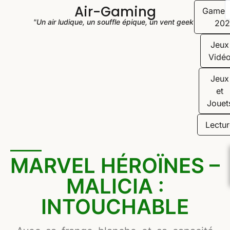
Air-Gaming
Game
"Un air ludique, un souffle épique, un vent geek"
202
Jeux
Vidé
Jeux
et
Jouet
Lectur
MARVEL HÉROÏNES –
MALICIA :
INTOUCHABLE