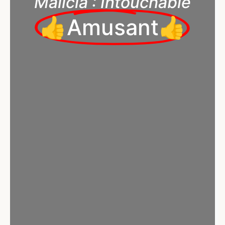
Malicia : Intouchable
👍Amusant👍