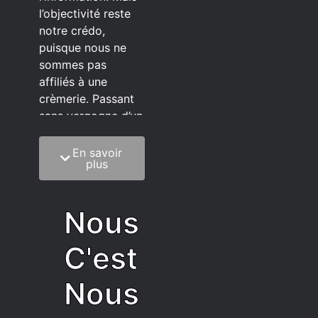
l’objectivité reste
notre crédo,
puisque nous ne
sommes pas
affiliés à une
crèmerie. Passant
sans vergogne d’un
éditeur à l’autre.
En savoir
C’est quoi notre
plus
méthode?
On mélange la
Nous
sagesse de la
vieillesse à une
C'est
grosse dose
d’autodérision. On
Nous
est du pur produit
écrit faisant très