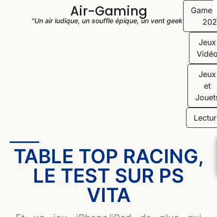
Air-Gaming
Game
"Un air ludique, un souffle épique, un vent geek"
202
Jeux
Vidé
Jeux
et
Jouet
Lectur
TABLE TOP RACING,
LE TEST SUR PS
VITA