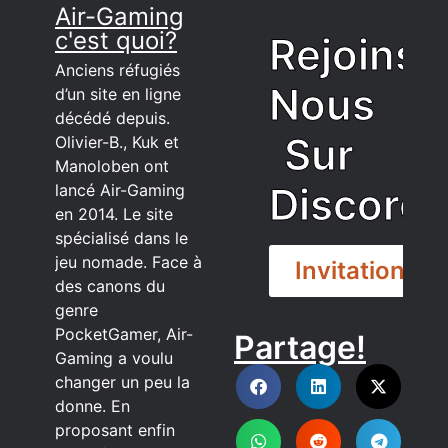
Air-Gaming
c'est quoi?
Rejoins
Anciens réfugiés
Nous
d’un site en ligne
décédé depuis.
Sur
Olivier-B., Kuk et
Manoloben ont
Discord
lancé Air-Gaming
en 2014. Le site
spécialisé dans le
jeu nomade. Face à
Invitation
des canons du
genre
PocketGamer, Air-
Partage!
DISCORD
Gaming a voulu
changer un peu la
donne. En
proposant enfin