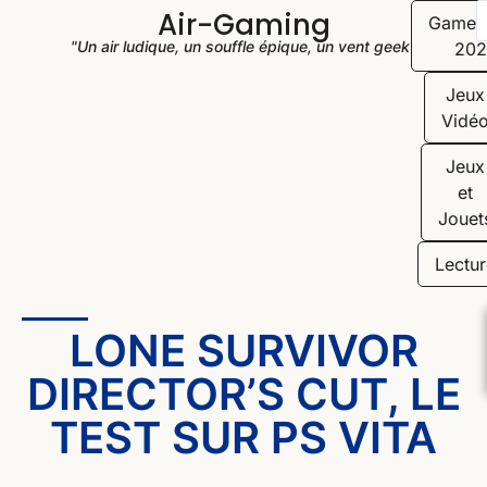
Air-Gaming
Game
"Un air ludique, un souffle épique, un vent geek"
202
Jeux
Vidé
Jeux
et
Jouet
Lectur
LONE SURVIVOR
DIRECTOR’S CUT, LE
TEST SUR PS VITA