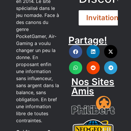
en 2014. Le site
spécialisé dans le
jeu nomade. Face à
Invitation
des canons du
genre
PocketGamer, Air-
Partage!
DISCORD
Gaming a voulu
changer un peu la
donne. En
proposant enfin
une information
sans influenceur,
Nos Sites
sans argent dans la
Amis
balance, sans
obligation. En bref
une information
libre de toutes
contraintes.