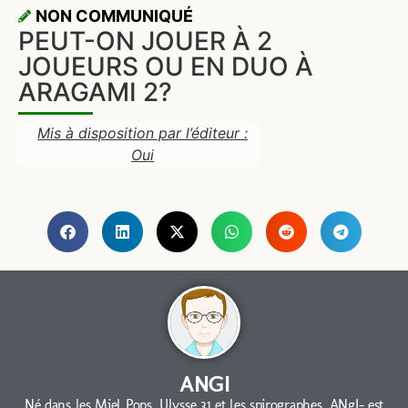
NON COMMUNIQUÉ
PEUT-ON JOUER À 2
JOUEURS OU EN DUO À
ARAGAMI 2?
Mis à disposition par l’éditeur :
Oui
ANGI
Né dans les Miel Pops, Ulysse 31 et les spirographes, ANgI- est