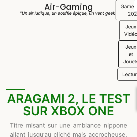
Air-Gaming
Game
"Un air ludique, un souffle épique, un vent geek"
202
Jeux
Vidé
Jeux
et
Jouet
Lectur
ARAGAMI 2, LE TEST
SUR XBOX ONE
Titre misant sur une ambiance nippone
allant jusqu’au cliché mais accrocheuse,