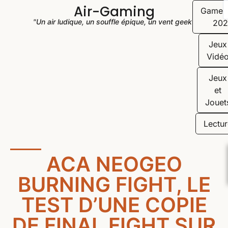
Air-Gaming
Game
"Un air ludique, un souffle épique, un vent geek"
202
Jeux
Vidé
Jeux
et
Jouet
Lectur
ACA NEOGEO
BURNING FIGHT, LE
TEST D’UNE COPIE
DE FINAL FIGHT SUR