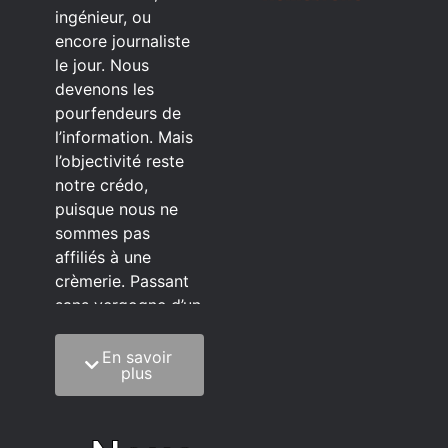
ingénieur, ou
encore journaliste
le jour. Nous
devenons les
pourfendeurs de
l’information. Mais
l’objectivité reste
notre crédo,
puisque nous ne
sommes pas
affiliés à une
crèmerie. Passant
sans vergogne d’un
éditeur à l’autre.
En savoir
C’est quoi notre
plus
méthode?
On mélange la