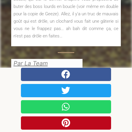
buter des boss lourds en boucle (voir même en double
pour la copie de Geeze). Allez, il y’a un truc de mauvais
goût qui est drôle, un clochard vous fait une gâterie si
vous ne le frappez pas… ah bah dit comme ça, ce
n’est pas drôle en faites…
Par La Team