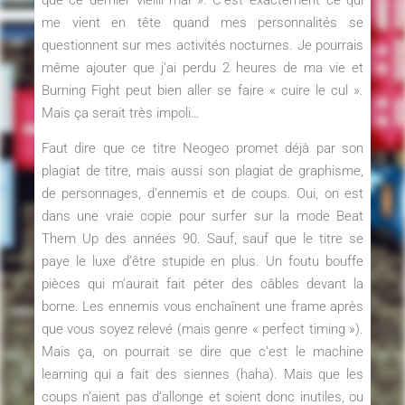
me vient en tête quand mes personnalités se
questionnent sur mes activités nocturnes. Je pourrais
même ajouter que j’ai perdu 2 heures de ma vie et
Burning Fight peut bien aller se faire « cuire le cul ».
Mais ça serait très impoli…
Faut dire que ce titre Neogeo promet déjà par son
plagiat de titre, mais aussi son plagiat de graphisme,
de personnages, d’ennemis et de coups. Oui, on est
dans une vraie copie pour surfer sur la mode Beat
Them Up des années 90. Sauf, sauf que le titre se
paye le luxe d’être stupide en plus. Un foutu bouffe
pièces qui m’aurait fait péter des câbles devant la
borne. Les ennemis vous enchaînent une frame après
que vous soyez relevé (mais genre « perfect timing »).
Mais ça, on pourrait se dire que c’est le machine
learning qui a fait des siennes (haha). Mais que les
coups n’aient pas d’allonge et soient donc inutiles, ou