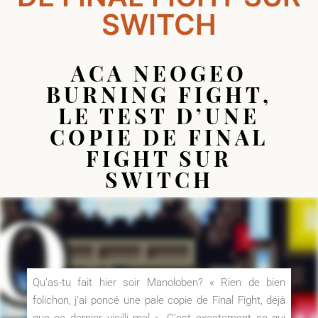
SWITCH
ACA NEOGEO
BURNING FIGHT,
LE TEST D’UNE
COPIE DE FINAL
FIGHT SUR
SWITCH
Qu’as-tu fait hier soir Manoloben? « Rien de bien
folichon, j’ai poncé une pale copie de Final Fight, déjà
que ce dernier vieilli mal ». C’est exactement ce qui