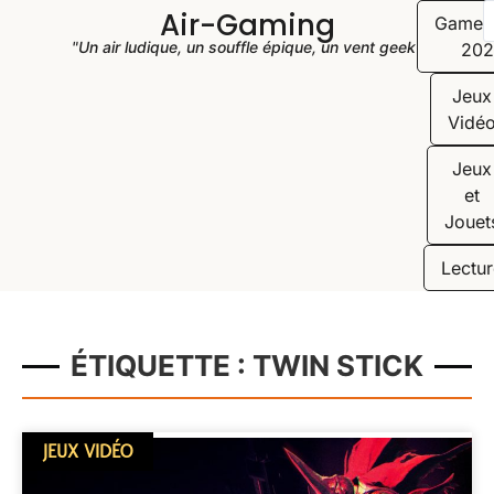
Air-Gaming
Game
"Un air ludique, un souffle épique, un vent geek"
202
Jeux
Vidé
Jeux
et
Jouet
Lectur
ÉTIQUETTE : TWIN STICK
JEUX VIDÉO