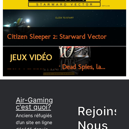
Citizen Sleeper 2: Starward Vector
JEUX VIDÉO
Zero Parades : For Dead Spies, la...
Air-Gaming
c'est quoi?
Rejoins
Anciens réfugiés
Nous
d’un site en ligne