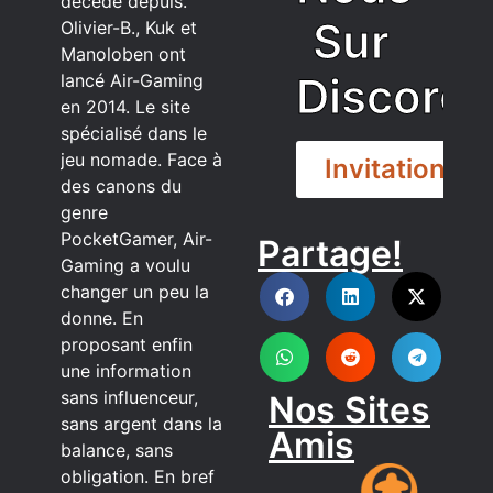
décédé depuis.
Sur
Olivier-B., Kuk et
Manoloben ont
Discord
lancé Air-Gaming
en 2014. Le site
spécialisé dans le
jeu nomade. Face à
Invitation
des canons du
genre
PocketGamer, Air-
Partage!
DISCORD
Gaming a voulu
changer un peu la
donne. En
proposant enfin
une information
sans influenceur,
Nos Sites
sans argent dans la
Amis
balance, sans
obligation. En bref