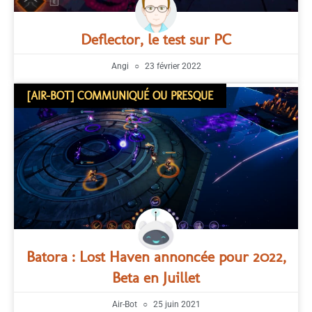
Deflector, le test sur PC
Angi
23 février 2022
[AIR-BOT] COMMUNIQUÉ OU PRESQUE
Batora : Lost Haven annoncée pour 2022,
Beta en Juillet
Air-Bot
25 juin 2021