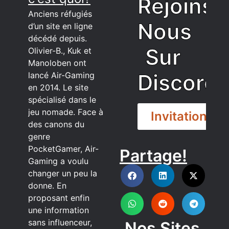
Rejoins
Anciens réfugiés
Nous
d’un site en ligne
décédé depuis.
Sur
Olivier-B., Kuk et
Manoloben ont
Discord
lancé Air-Gaming
en 2014. Le site
spécialisé dans le
jeu nomade. Face à
Invitation
des canons du
genre
PocketGamer, Air-
Partage!
DISCORD
Gaming a voulu
changer un peu la
donne. En
proposant enfin
une information
sans influenceur,
Nos Sites