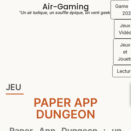
Air-Gaming
Game
"Un air ludique, un souffle épique, un vent geek"
202
Jeux
Vidé
Jeux
et
Jouet
Lectur
JEU
PAPER APP
DUNGEON
Paper App Dungeon : un