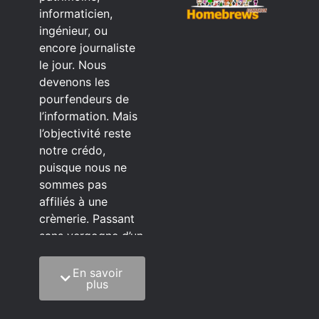
informaticien,
ingénieur, ou
encore journaliste
le jour. Nous
devenons les
pourfendeurs de
l’information. Mais
l’objectivité reste
notre crédo,
puisque nous ne
sommes pas
affiliés à une
crèmerie. Passant
sans vergogne d’un
éditeur à l’autre.
En savoir
C’est quoi notre
plus
méthode?