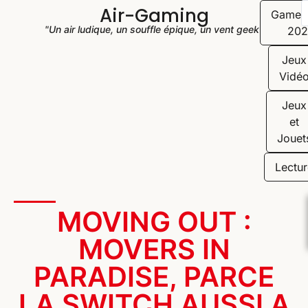
Air-Gaming
Game
"Un air ludique, un souffle épique, un vent geek"
202
Jeux
Vidé
Jeux
et
Jouet
Lectur
MOVING OUT :
MOVERS IN
PARADISE, PARCE
LA SWITCH AUSSI A