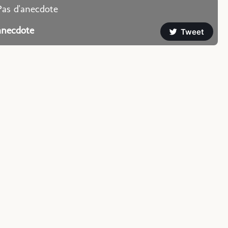
Pas d'anecdote
anecdote
Tweet