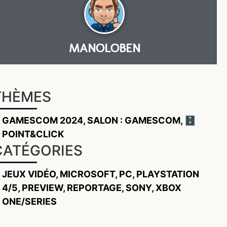
MANOLOBEN
THÈMES
GAMESCOM 2024
,
SALON : GAMESCOM
,
🗄️
POINT&CLICK
CATÉGORIES
JEUX VIDÉO
,
MICROSOFT
,
PC
,
PLAYSTATION
4/5
,
PREVIEW
,
REPORTAGE
,
SONY
,
XBOX
ONE/SERIES