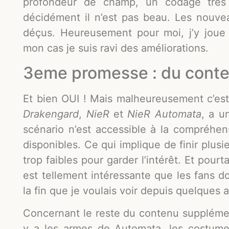
profondeur de champ, un codage très
décidément il n’est pas beau. Les nouve
déçus. Heureusement pour moi, j’y joue 
mon cas je suis ravi des améliorations.
3eme promesse : du conte
Et bien OUI ! Mais malheureusement c’est
Drakengard
,
NieR
et
NieR Automata
, a u
scénario n’est accessible à la compréhen
disponibles. Ce qui implique de finir plusi
trop faibles pour garder l’intérêt. Et pourt
est tellement intéressante que les fans doi
la fin que je voulais voir depuis quelques
Concernant le reste du contenu supplément
y a les armes de Automata, les costume