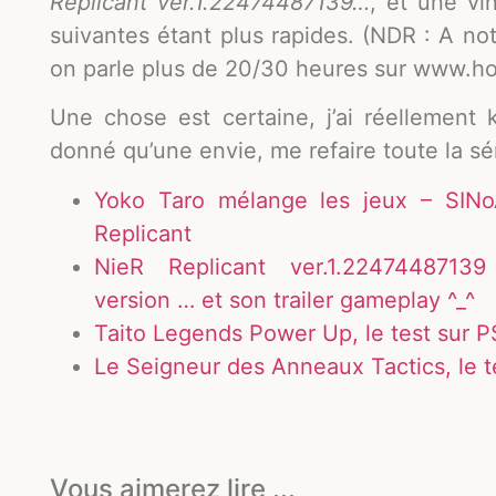
Replicant ver.1.22474487139…
, et une vin
suivantes étant plus rapides. (NDR : A no
on parle plus de 20/30 heures sur www.h
Une chose est certaine, j’ai réellement 
donné qu’une envie, me refaire toute la s
Yoko Taro mélange les jeux – SINo
Replicant
NieR Replicant ver.1.22474487139
version … et son trailer gameplay ^_^
Taito Legends Power Up, le test sur 
Le Seigneur des Anneaux Tactics, le t
Vous aimerez lire ...