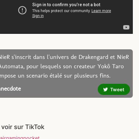
NieR s'inscrit dans l'univers de Drakengard et NieR
Automata, pour lesquels son createur Yokô Taro
impose un scenario étalé sur plusieurs fins.
anecdote
Tweet
 voir sur TikTok
airgamingpocket