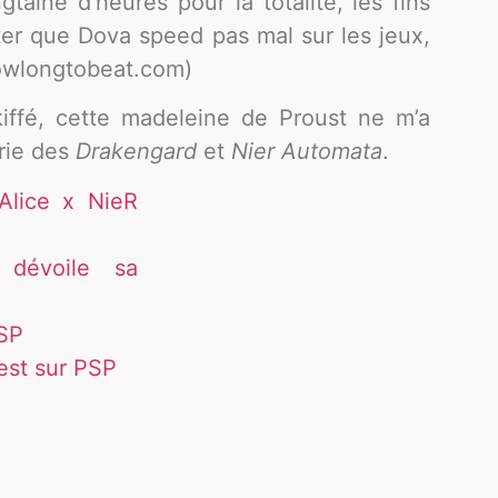
gtaine d’heures pour la totalité, les fins
ter que Dova speed pas mal sur les jeux,
owlongtobeat.com)
kiffé, cette madeleine de Proust ne m’a
érie des
Drakengard
et
Nier Automata
.
Alice x NieR
 dévoile sa
PSP
est sur PSP