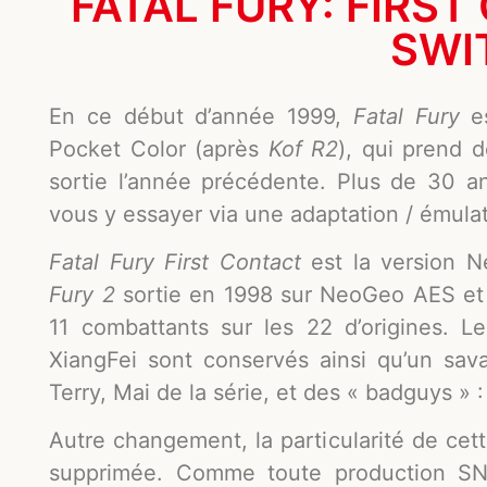
FATAL FURY: FIRST
SWI
En ce début d’année 1999,
Fatal Fury
es
Pocket Color (après
Kof R2
), qui prend d
sortie l’année précédente. Plus de 30 an
vous y essayer via une adaptation / émula
Fatal Fury First Contact
est la version 
Fury 2
sortie en 1998 sur NeoGeo AES et
11 combattants sur les 22 d’origines. 
XiangFei sont conservés ainsi qu’un sava
Terry, Mai de la série, et des « badguys » :
Autre changement, la particularité de cet
supprimée. Comme toute production SN