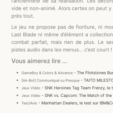
l’ancienneté de sa réalisation. Les décors
vide et non-animé. Alors certes on peut y 
près tout.
Le jeu ne propose pas de fioriture, ni m
Last Blade ni même d’élément a collectio
combat parfait, mais rien de plus. Le se
pistes audio dans les menus… c’est court !
Vous aimerez lire ...
- The Flintstones Bu
GameBoy & Colors & Advance
- TAITO MILESTO
[Air-Bot] Communiqué ou Presque
- SNK Heroines Tag Team Frenzy, le t
Jeux Vidéo
- SNK vs. Capcom: The Match of the 
Jeux Vidéo
- Manhattan Dealers, le test sur IBM&
Test/Avis