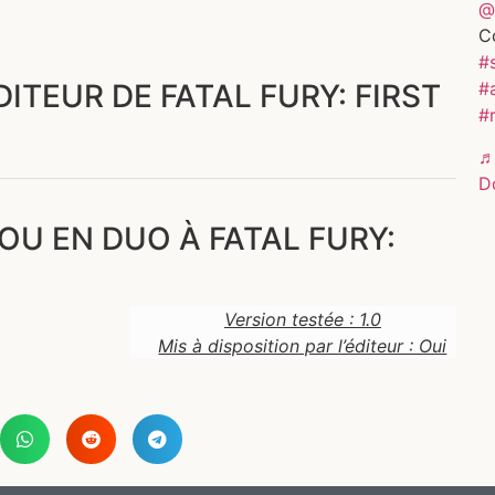
@
C
#s
DITEUR DE FATAL FURY: FIRST
#
#
♬
D
OU EN DUO À FATAL FURY:
Version testée : 1.0
Mis à disposition par l’éditeur : Oui