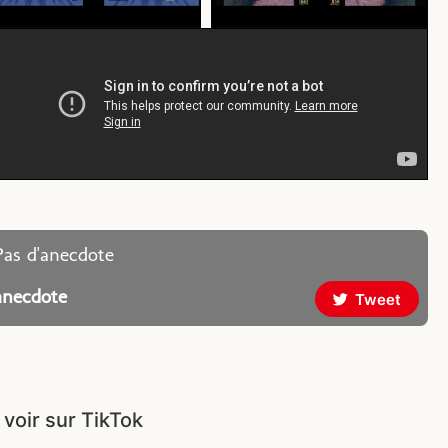
Pas d'anecdote
anecdote
Tweet
 voir sur TikTok