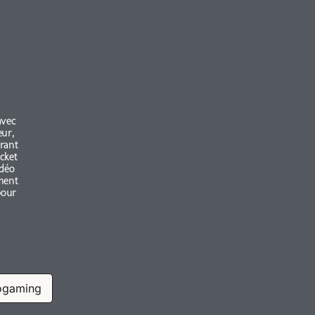
avec
eur,
rant
cket
idéo
ement
pour
ogaming