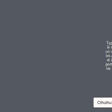
Typ
le 
un 
les
et 
port
les
Cthulhu