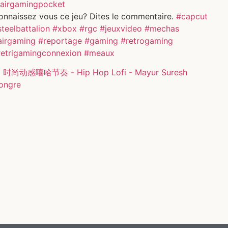
airgamingpocket
onnaissez vous ce jeu? Dites le commentaire.
#capcut
teelbattalion
#xbox
#rgc
#jeuxvideo
#mechas
airgaming
#reportage
#gaming
#retrogaming
retrigamingconnexion
#meaux
 时尚动感嘻哈节奏 - Hip Hop Lofi - Mayur Suresh
ongre