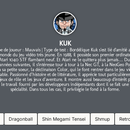
KUK
e de joueur : Mauvais | Type de test : Bordélique Kuk s'est lié d'amitié 
monde du jeu vidéo très jeune. En 1988, il possède son premier ordinat
Atari 1040 STF flambant neuf. Et Atari ne le quittera plus jamais… Du
 années suivantes, il s'intéresse tour à tour à la Nec GT, à la NeoGeo Po
à sa petite soeur, la déclinaison Color, qui le font rentrer dans le jeu v
able. Passionné d’histoire et de littérature, il apprécie tout particulièr
 jeux de rôle et les jeux d’aventure. Il montre aussi beaucoup d'intérêt 
le travail fourni par les développeurs indépendants dont il se fait une
spécialité. Dans tous les cas, il privilégie le fond à la forme.
Dragonball
Shin Megami Tensei
Shmup
Retr