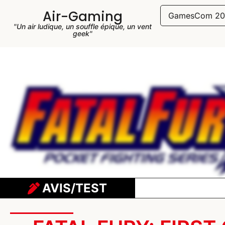
Air-Gaming
GamesCom 20
"Un air ludique, un souffle épique, un vent
geek"
AVIS/TEST