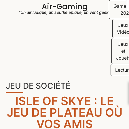
Air-Gaming
Game
"Un air ludique, un souffle épique, un vent geek"
202
Jeux
Vidé
Jeux
et
Jouet
Lectur
JEU DE SOCIÉTÉ
ISLE OF SKYE : LE
JEU DE PLATEAU OÙ
VOS AMIS