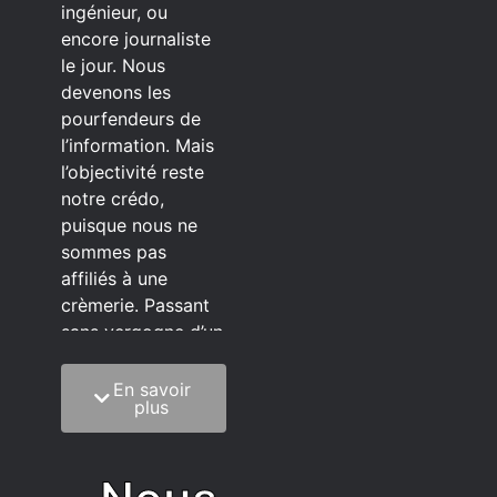
ingénieur, ou
encore journaliste
le jour. Nous
devenons les
pourfendeurs de
l’information. Mais
l’objectivité reste
notre crédo,
puisque nous ne
sommes pas
affiliés à une
crèmerie. Passant
sans vergogne d’un
éditeur à l’autre.
En savoir
C’est quoi notre
plus
méthode?
On mélange la
sagesse de la