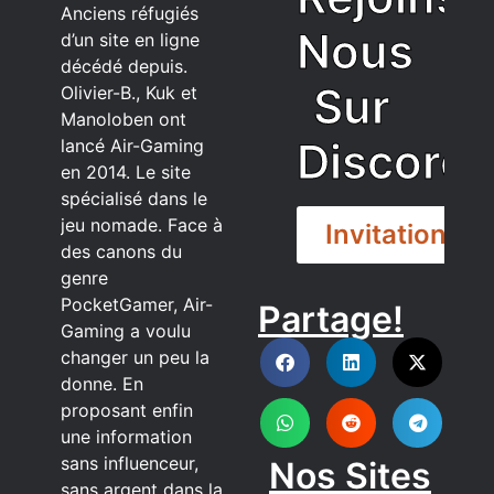
Anciens réfugiés
Nous
d’un site en ligne
décédé depuis.
Sur
Olivier-B., Kuk et
Manoloben ont
Discord
lancé Air-Gaming
en 2014. Le site
spécialisé dans le
jeu nomade. Face à
Invitation
des canons du
genre
PocketGamer, Air-
Partage!
DISCORD
Gaming a voulu
changer un peu la
donne. En
proposant enfin
une information
sans influenceur,
Nos Sites
sans argent dans la