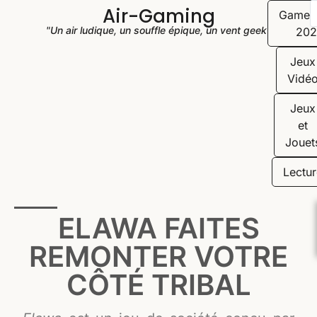
Air-Gaming
Game
"Un air ludique, un souffle épique, un vent geek"
202
Jeux
Vidé
Jeux
et
Jouet
Lectur
ELAWA FAITES
REMONTER VOTRE
CÔTÉ TRIBAL