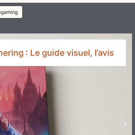
ogaming
ring : Le guide visuel, l’avis