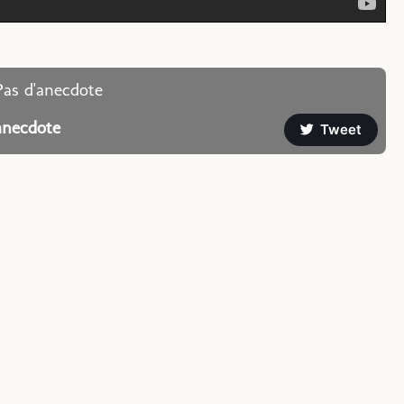
Pas d'anecdote
anecdote
Tweet