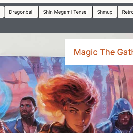
Dragonball
Shin Megami Tensei
Shmup
Retr
Magic The Gathe