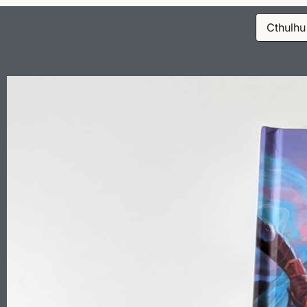
Cthulhu