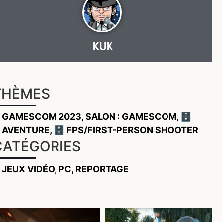
KUK
THÈMES
GAMESCOM 2023
,
SALON : GAMESCOM
,
🗄️
AVENTURE
,
🗄️ FPS/FIRST-PERSON SHOOTER
CATÉGORIES
JEUX VIDÉO
,
PC
,
REPORTAGE