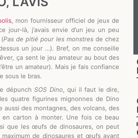
, L’AVIS
olis
, mon fournisseur officiel de jeux de
e jour-là, j’avais envie d’un jeu un peu
 (
Pas de pitié pour les monstres
de chez
e dessus un jour …). Bref, on me conseille
 rêver, ça sent le jeu amateur au bout des
d’être un amateur). Mais je fais confiance
e sous le bras.
 ne dépunch
SOS Dino
, qui il faut le dire,
des quatre figurines mignonnes de Dino
ve aussi des montagnes, des volcans, des
x en carton à monter. Une fois ce beau
nsi que les œufs de dinosaures, on peut
le maximum de dinosaures et œufs avant