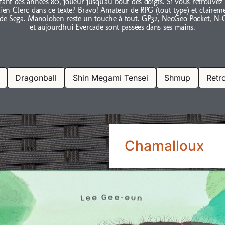
fant des années 80, joueur jusqu'au bout des doigts. Si vous retrouvez
lien Clerc dans ce texte? Bravo! Amateur de RPG (tout type) et clairem
 de Sega. Manoloben reste un touche à tout. GP32, NeoGeo Pocket, N-
et aujourdhui Evercade sont passées dans ses mains.
Dragonball
Shin Megami Tensei
Shmup
Retr
Chamalloux