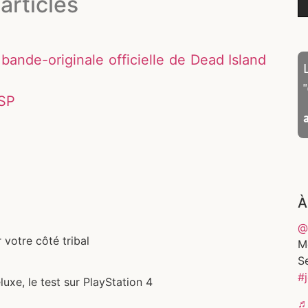
articles
ande-originale officielle de Dead Island
PSP
À
@
 votre côté tribal
Me
S
#
xe, le test sur PlayStation 4
♬ 