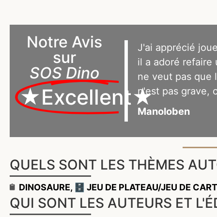
Notre Avis
J'ai apprécié jou
sur
il a adoré refaire
SOS Dino
ne veut pas que 
★Excellent★
n'est pas grave, 
Manoloben
QUELS SONT LES THÈMES AUT
DINOSAURE
,
🗄️ JEU DE PLATEAU/JEU DE CAR
QUI SONT LES AUTEURS ET L'É