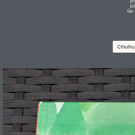
En
Ju
fan
Cthulhu