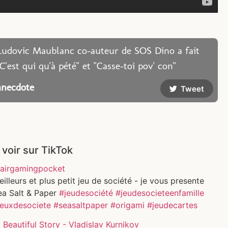
Ludovic Maublanc co-auteur de SOS Dino a fait
"C'est qui qu'à pété" et "Casse-toi pov' con"
anecdote
Tweet
 voir sur TikTok
airgamingpocket
illeurs et plus petit jeu de société - je vous presente
ea Salt & Paper
#jeudesociété
#jeudesocieteenfamille
jeuxdesociete
#seasaltpaper
#origami
#jeudecartes
Beautiful Story - Vladislav Kurnikov