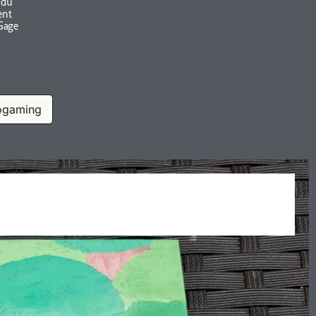
 du
ent
Gage
ogaming