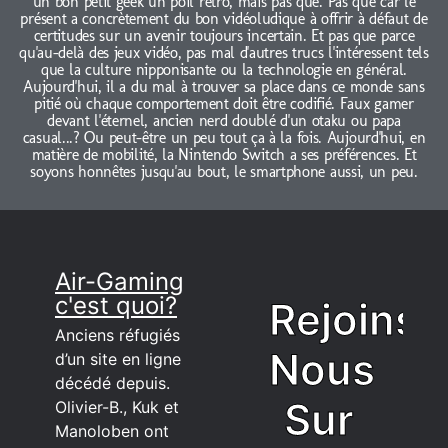
un bon petit geek un poil rétro, mais pas que. Pas que car le
présent a concrètement du bon vidéoludique à offrir à défaut de
certitudes sur un avenir toujours incertain. Et pas que parce
qu'au-delà des jeux vidéo, pas mal d'autres trucs l'intéressent tels
que la culture nipponisante ou la technologie en général.
Aujourd'hui, il a du mal à trouver sa place dans ce monde sans
pitié où chaque comportement doit être codifié. Faux gamer
devant l'éternel, ancien nerd doublé d'un otaku ou papa
casual...? Ou peut-être un peu tout ça à la fois. Aujourd'hui, en
matière de mobilité, la Nintendo Switch a ses préférences. Et
soyons honnêtes jusqu'au bout, le smartphone aussi, un peu.
Air-Gaming
c'est quoi?
Rejoins
Anciens réfugiés
Nous
d’un site en ligne
décédé depuis.
Sur
Olivier-B., Kuk et
Manoloben ont