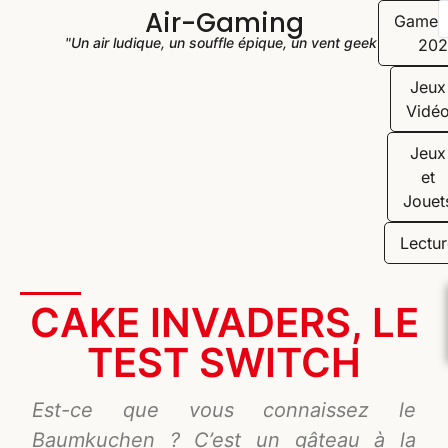
Air-Gaming
Game
"Un air ludique, un souffle épique, un vent geek"
202
Jeux
Vidé
Jeux
et
Jouet
Lectur
CAKE INVADERS, LE
TEST SWITCH
Est-ce que vous connaissez le
Baumkuchen ? C’est un gâteau à la