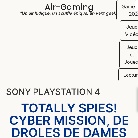
Air-Gaming
Game
"Un air ludique, un souffle épique, un vent geek"
202
Jeux
Vidé
Jeux
et
Jouet
Lectur
SONY PLAYSTATION 4
TOTALLY SPIES!
CYBER MISSION, DE
DROLES DE DAMES