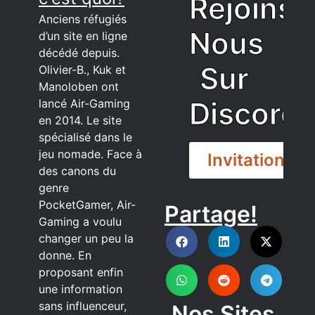
Rejoins
Anciens réfugiés
Nous
d’un site en ligne
décédé depuis.
Sur
Olivier-B., Kuk et
Manoloben ont
Discord
lancé Air-Gaming
en 2014. Le site
spécialisé dans le
jeu nomade. Face à
Invitation
des canons du
genre
PocketGamer, Air-
Partage!
DISCORD
Gaming a voulu
changer un peu la
donne. En
proposant enfin
une information
sans influenceur,
Nos Sites