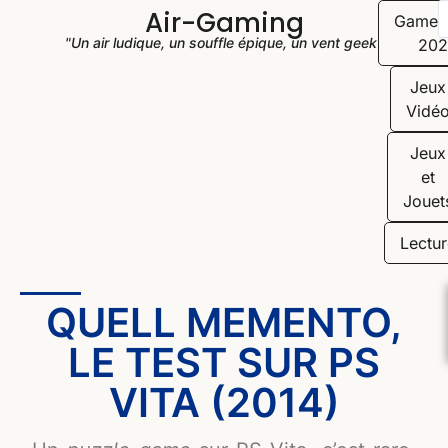
Air-Gaming
Game
"Un air ludique, un souffle épique, un vent geek"
202
Jeux
Vidé
Jeux
et
Jouet
Lectur
QUELL MEMENTO,
LE TEST SUR PS
VITA (2014)