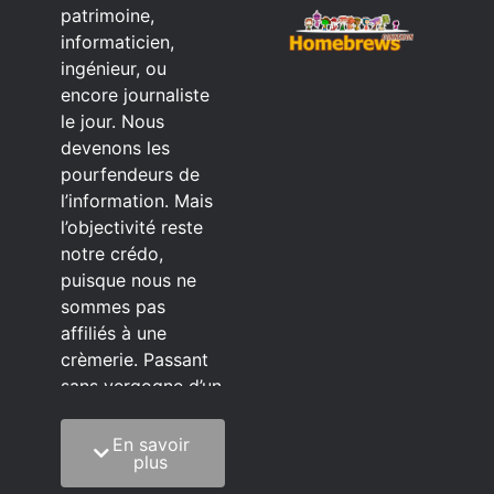
patrimoine,
informaticien,
ingénieur, ou
encore journaliste
le jour. Nous
devenons les
pourfendeurs de
l’information. Mais
l’objectivité reste
notre crédo,
puisque nous ne
sommes pas
affiliés à une
crèmerie. Passant
sans vergogne d’un
éditeur à l’autre.
En savoir
C’est quoi notre
plus
méthode?