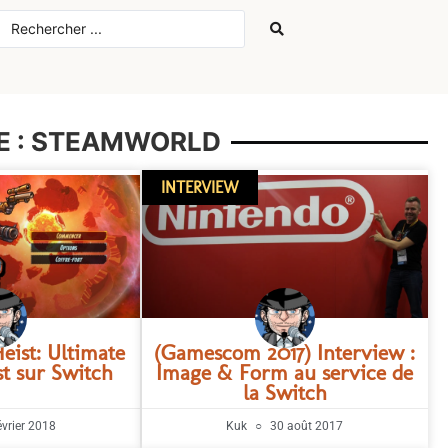
IE : STEAMWORLD
INTERVIEW
ist: Ultimate
(Gamescom 2017) Interview :
est sur Switch
Image & Form au service de
la Switch
évrier 2018
Kuk
30 août 2017