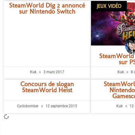
SteamWorld Dig 2 annoncé
JEUX VIDÉO
sur Nintendo Switch
SteamWorld H
sur P
Kuk
3 mars 2017
Kuk
8 
Concours de slogan
SteamWorld
SteamWorld Heist
Nintendo
Gamesc
Cyclobomber
12 septembre 2015
Kuk
12 