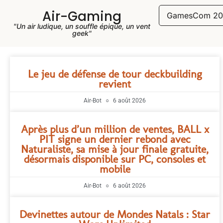
Air-Gaming
GamesCom 20
"Un air ludique, un souffle épique, un vent
geek"
Le jeu de défense de tour deckbuilding
revient
Air-Bot
6 août 2026
Après plus d’un million de ventes, BALL x
PIT signe un dernier rebond avec
Naturaliste, sa mise à jour finale gratuite,
désormais disponible sur PC, consoles et
mobile
Air-Bot
6 août 2026
Devinettes autour de Mondes Natals : Star