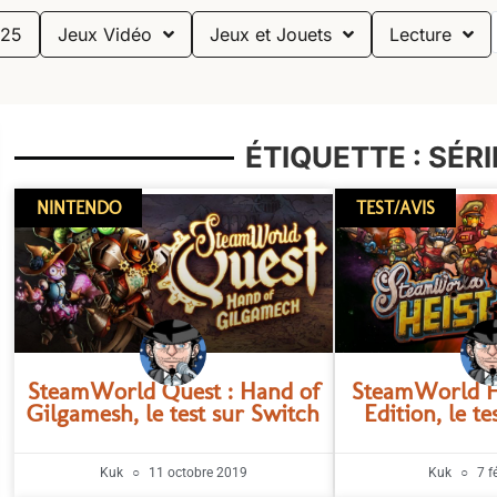
25
Jeux Vidéo
Jeux et Jouets
Lecture
ÉTIQUETTE : SÉR
NINTENDO
TEST/AVIS
SteamWorld Quest : Hand of
SteamWorld He
Gilgamesh, le test sur Switch
Edition, le t
Kuk
11 octobre 2019
Kuk
7 f