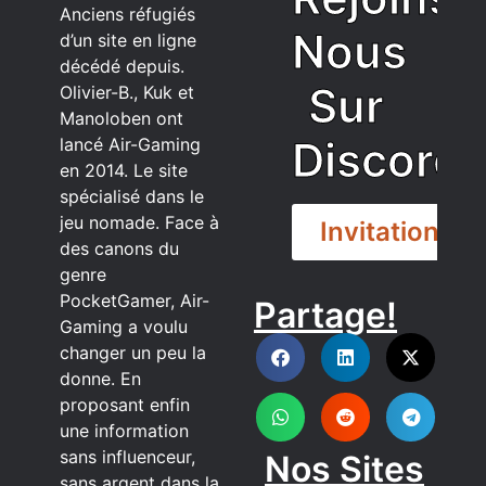
Anciens réfugiés
Nous
d’un site en ligne
décédé depuis.
Sur
Olivier-B., Kuk et
Manoloben ont
Discord
lancé Air-Gaming
en 2014. Le site
spécialisé dans le
jeu nomade. Face à
Invitation
des canons du
genre
PocketGamer, Air-
Partage!
DISCORD
Gaming a voulu
changer un peu la
donne. En
proposant enfin
une information
sans influenceur,
Nos Sites
sans argent dans la