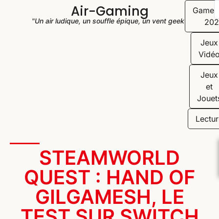
Air-Gaming
Game
"Un air ludique, un souffle épique, un vent geek"
202
Jeux
Vidé
Jeux
et
Jouet
Lectur
STEAMWORLD
QUEST : HAND OF
GILGAMESH, LE
TEST SUR SWITCH