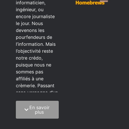
informaticien,
ingénieur, ou
encore journaliste
le jour. Nous
devenons les
pourfendeurs de
l’information. Mais
l’objectivité reste
notre crédo,
puisque nous ne
sommes pas
affiliés à une
crèmerie. Passant
sans vergogne d’un
éditeur à l’autre.
En savoir
C’est quoi notre
plus
méthode?
On mélange la