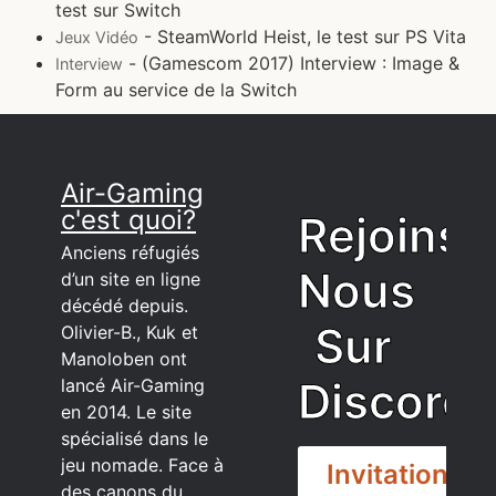
test sur Switch
- SteamWorld Heist, le test sur PS Vita
Jeux Vidéo
- (Gamescom 2017) Interview : Image &
Interview
Form au service de la Switch
Air-Gaming
c'est quoi?
Rejoins
Anciens réfugiés
Nous
d’un site en ligne
décédé depuis.
Sur
Olivier-B., Kuk et
Manoloben ont
Discord
lancé Air-Gaming
en 2014. Le site
spécialisé dans le
jeu nomade. Face à
Invitation
des canons du