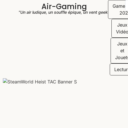
Air-Gaming
Game
"Un air ludique, un souffle épique, un vent geek"
202
Jeux
Vidé
Jeux
et
Jouet
Lectur