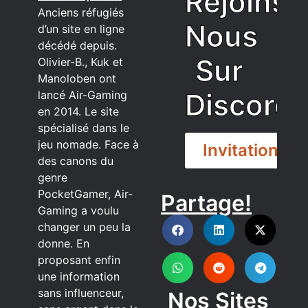
Rejoins
Anciens réfugiés
Nous
d’un site en ligne
décédé depuis.
Sur
Olivier-B., Kuk et
Manoloben ont
Discord
lancé Air-Gaming
en 2014. Le site
spécialisé dans le
jeu nomade. Face à
Invitation
des canons du
genre
PocketGamer, Air-
Partage!
DISCORD
Gaming a voulu
changer un peu la
donne. En
proposant enfin
une information
sans influenceur,
Nos Sites