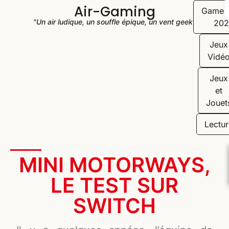
Air-Gaming
Game
"Un air ludique, un souffle épique, un vent geek"
202
Jeux
Vidé
Jeux
et
Jouet
Lectur
MINI MOTORWAYS,
LE TEST SUR
SWITCH