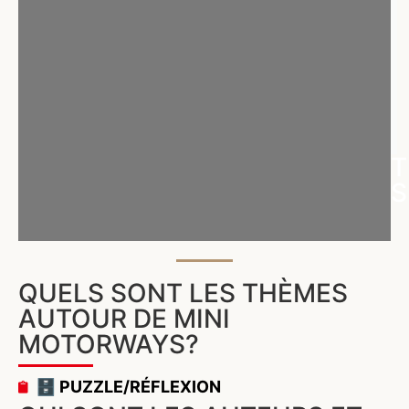
T
S
QUELS SONT LES THÈMES
AUTOUR DE MINI
MOTORWAYS?
🗄️ PUZZLE/RÉFLEXION