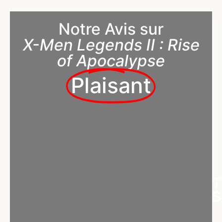
Notre Avis sur
X-Men Legends II : Rise
of Apocalypse
Plaisant
T
S