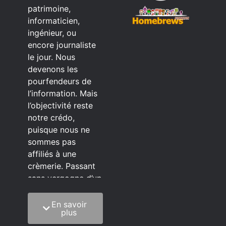
patrimoine,
informaticien,
ingénieur, ou
encore journaliste
le jour. Nous
devenons les
pourfendeurs de
l’information. Mais
l’objectivité reste
notre crédo,
puisque nous ne
sommes pas
affiliés à une
crèmerie. Passant
sans vergogne d’un
éditeur à l’autre.
En savoir
C’est quoi notre
plus
méthode?