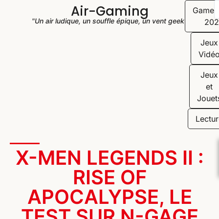
Air-Gaming
Game
"Un air ludique, un souffle épique, un vent geek"
202
Jeux
Vidé
Jeux
et
Jouet
Lectur
X-MEN LEGENDS II :
RISE OF
APOCALYPSE, LE
TEST SUR N-GAGE