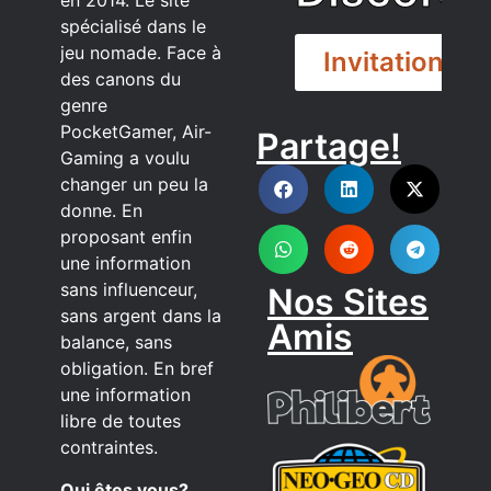
en 2014. Le site
spécialisé dans le
jeu nomade. Face à
Invitation
des canons du
genre
PocketGamer, Air-
Partage!
DISCORD
Gaming a voulu
changer un peu la
donne. En
proposant enfin
une information
sans influenceur,
Nos Sites
sans argent dans la
Amis
balance, sans
obligation. En bref
une information
libre de toutes
contraintes.
Qui êtes vous?