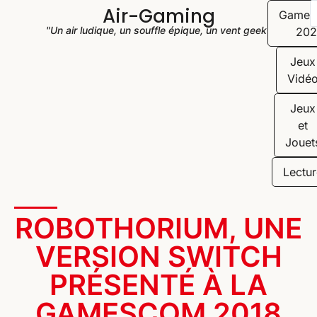
Air-Gaming
Game
"Un air ludique, un souffle épique, un vent geek"
202
Jeux
Vidé
Jeux
et
Jouet
Lectur
ROBOTHORIUM, UNE
VERSION SWITCH
PRÉSENTÉ À LA
GAMESCOM 2018