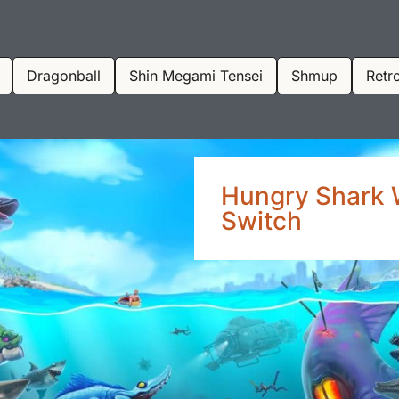
Dragonball
Shin Megami Tensei
Shmup
Retr
Hungry Shark W
Switch