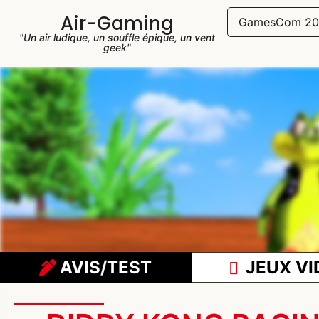
Air-Gaming
GamesCom 20
"Un air ludique, un souffle épique, un vent
geek"
AVIS/TEST
JEUX VI