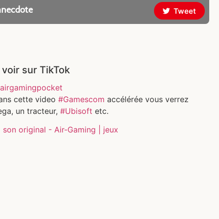
anecdote
Tweet
 voir sur TikTok
airgamingpocket
ans cette video
#Gamescom
accélérée vous verrez
ga, un tracteur,
#Ubisoft
etc.
son original - Air-Gaming | jeux