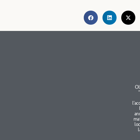
Ol
l'ac
an
mai
lo
l