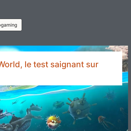
ogaming
orld, le test saignant sur