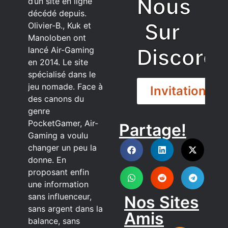
Nous
d’un site en ligne
décédé depuis.
Sur
Olivier-B., Kuk et
Manoloben ont
Discord
lancé Air-Gaming
en 2014. Le site
spécialisé dans le
jeu nomade. Face à
Invitation
des canons du
genre
PocketGamer, Air-
Partage!
DISCORD
Gaming a voulu
changer un peu la
donne. En
proposant enfin
une information
sans influenceur,
Nos Sites
sans argent dans la
Amis
balance, sans