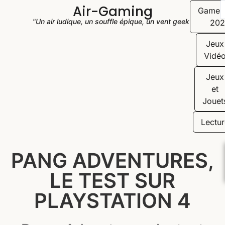
Air-Gaming
Game
"Un air ludique, un souffle épique, un vent geek"
202
Jeux
Vidé
Jeux
et
Jouet
Lectur
PANG ADVENTURES,
LE TEST SUR
PLAYSTATION 4