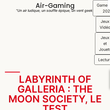
Air-Gaming
Game
"Un air ludique, un souffle épique, un vent geek"
202
Jeux
Vidé
Jeux
et
Jouet
Lectur
LABYRINTH OF
GALLERIA : THE
MOON SOCIETY, LE
TEST