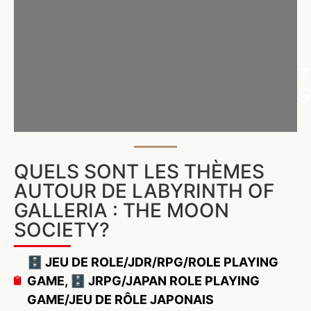
T
S
QUELS SONT LES THÈMES
AUTOUR DE LABYRINTH OF
GALLERIA : THE MOON
SOCIETY?
🗄️ JEU DE ROLE/JDR/RPG/ROLE PLAYING
GAME
,
🗄️ JRPG/JAPAN ROLE PLAYING
GAME/JEU DE RÔLE JAPONAIS