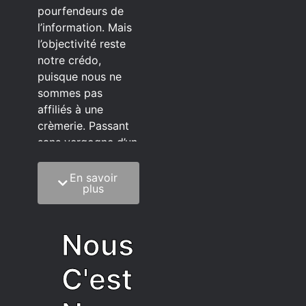
pourfendeurs de
l’information. Mais
l’objectivité reste
notre crédo,
puisque nous ne
sommes pas
affiliés à une
crèmerie. Passant
sans vergogne d’un
éditeur à l’autre.
En savoir
C’est quoi notre
plus
méthode?
On mélange la
Nous
sagesse de la
vieillesse à une
C'est
grosse dose
d’autodérision. On