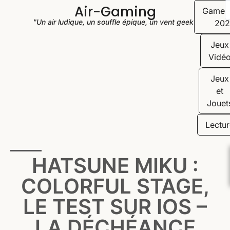
Air-Gaming
Game
"Un air ludique, un souffle épique, un vent geek"
202
Jeux
Vidé
Jeux
et
Jouet
Lectur
HATSUNE MIKU :
COLORFUL STAGE,
LE TEST SUR IOS –
LA DÉCHÉANCE