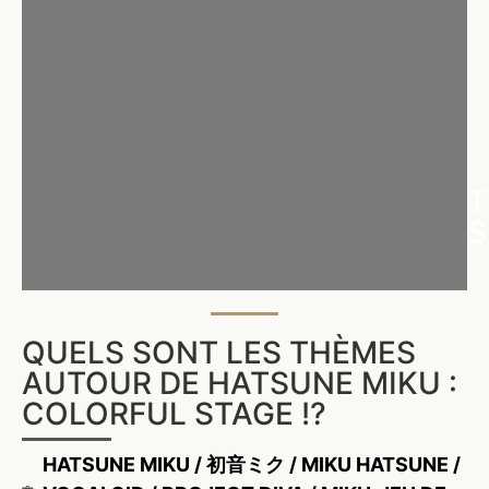
T
S
QUELS SONT LES THÈMES
AUTOUR DE HATSUNE MIKU :
COLORFUL STAGE !?
HATSUNE MIKU / 初音ミク / MIKU HATSUNE /