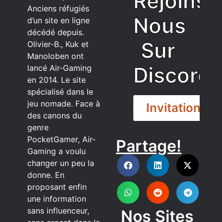
Rejoins
Anciens réfugiés
Nous
d’un site en ligne
décédé depuis.
Sur
Olivier-B., Kuk et
Manoloben ont
Discord
lancé Air-Gaming
en 2014. Le site
spécialisé dans le
jeu nomade. Face à
Invitation
des canons du
genre
PocketGamer, Air-
Partage!
DISCORD
Gaming a voulu
changer un peu la
donne. En
proposant enfin
une information
sans influenceur,
Nos Sites