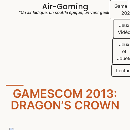
Air-Gaming
Game
"Un air ludique, un souffle épique, un vent geek"
202
Jeux
Vidé
Jeux
et
Jouet
Lectur
GAMESCOM 2013:
DRAGON’S CROWN