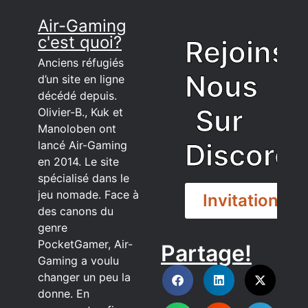
Air-Gaming
c'est quoi?
Rejoins
Anciens réfugiés
Nous
d’un site en ligne
décédé depuis.
Sur
Olivier-B., Kuk et
Manoloben ont
Discord
lancé Air-Gaming
en 2014. Le site
spécialisé dans le
jeu nomade. Face à
Invitation
des canons du
genre
PocketGamer, Air-
Partage!
DISCORD
Gaming a voulu
changer un peu la
donne. En