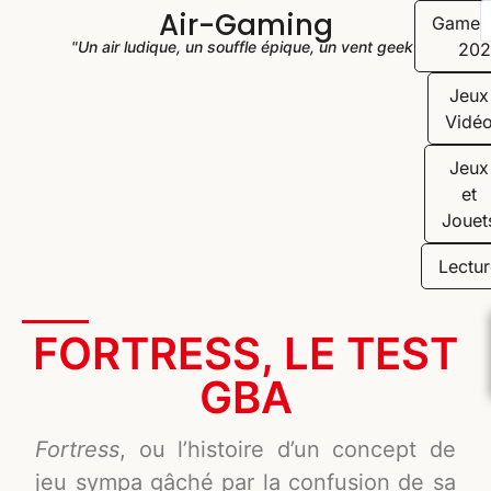
Air-Gaming
Game
"Un air ludique, un souffle épique, un vent geek"
202
Jeux
Vidé
Jeux
et
Jouet
Lectur
FORTRESS, LE TEST
GBA
Fortress
, ou l’histoire d’un concept de
jeu sympa gâché par la confusion de sa