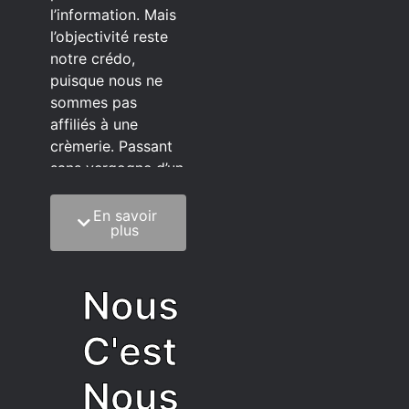
l’information. Mais
l’objectivité reste
notre crédo,
puisque nous ne
sommes pas
affiliés à une
crèmerie. Passant
sans vergogne d’un
éditeur à l’autre.
En savoir
C’est quoi notre
plus
méthode?
On mélange la
Nous
sagesse de la
vieillesse à une
C'est
grosse dose
d’autodérision. On
Nous
est du pur produit