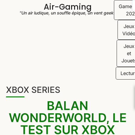
Air-Gaming
Game
"Un air ludique, un souffle épique, un vent geek"
202
Jeux
Vidé
Jeux
et
Jouet
Lectur
XBOX SERIES
BALAN
WONDERWORLD, LE
TEST SUR XBOX