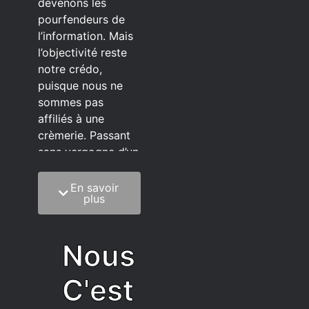
devenons les
pourfendeurs de
l’information. Mais
l’objectivité reste
notre crédo,
puisque nous ne
sommes pas
affiliés à une
crèmerie. Passant
sans vergogne d’un
éditeur à l’autre.
En savoir
C’est quoi notre
plus
méthode?
On mélange la
Nous
sagesse de la
vieillesse à une
C'est
grosse dose
d’autodérision. On