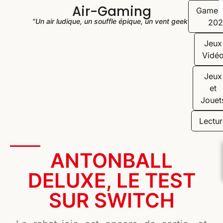
Air-Gaming
Game
"Un air ludique, un souffle épique, un vent geek"
202
Jeux
Vidé
Jeux
et
Jouet
Lectur
ANTONBALL
DELUXE, LE TEST
SUR SWITCH