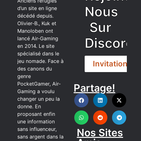
Anciens réfugiés
Nous
d’un site en ligne
décédé depuis.
Sur
Olivier-B., Kuk et
Manoloben ont
Discord
lancé Air-Gaming
en 2014. Le site
spécialisé dans le
jeu nomade. Face à
Invitation
des canons du
genre
PocketGamer, Air-
Partage!
DISCORD
Gaming a voulu
changer un peu la
donne. En
proposant enfin
une information
sans influenceur,
Nos Sites
sans argent dans la