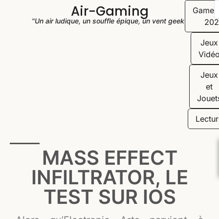
Air-Gaming
Game
"Un air ludique, un souffle épique, un vent geek"
202
Jeux
Vidé
Jeux
et
Jouet
Lectur
MASS EFFECT
INFILTRATOR, LE
TEST SUR IOS