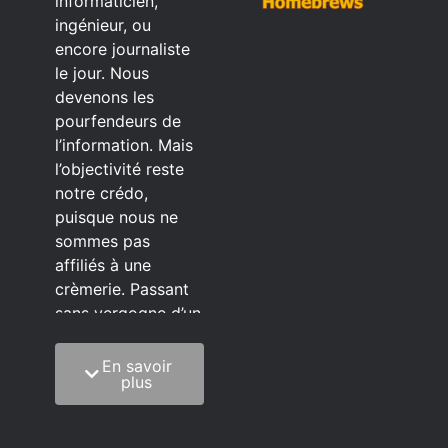
informaticien,
ingénieur, ou
encore journaliste
le jour. Nous
devenons les
pourfendeurs de
l’information. Mais
l’objectivité reste
notre crédo,
puisque nous ne
sommes pas
affiliés à une
crèmerie. Passant
sans vergogne d’un
éditeur à l’autre.
En savoir
C’est quoi notre
plus
méthode?
On mélange la