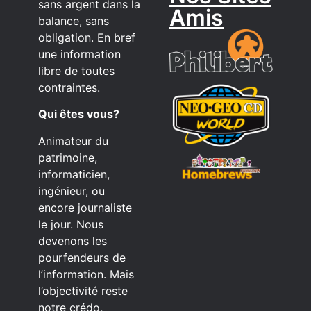
sans argent dans la
Amis
balance, sans
obligation. En bref
une information
libre de toutes
contraintes.
Qui êtes vous?
Animateur du
patrimoine,
informaticien,
ingénieur, ou
encore journaliste
le jour. Nous
devenons les
pourfendeurs de
l’information. Mais
l’objectivité reste
notre crédo,