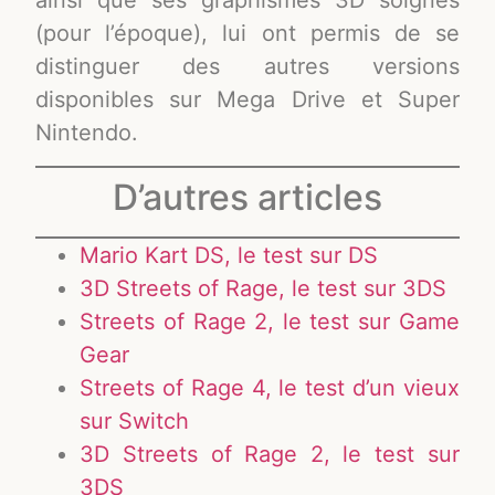
ainsi que ses graphismes 3D soignés
(pour l’époque), lui ont permis de se
distinguer des autres versions
disponibles sur Mega Drive et Super
Nintendo.
D’autres articles
Mario Kart DS, le test sur DS
3D Streets of Rage, le test sur 3DS
Streets of Rage 2, le test sur Game
Gear
Streets of Rage 4, le test d’un vieux
sur Switch
3D Streets of Rage 2, le test sur
3DS