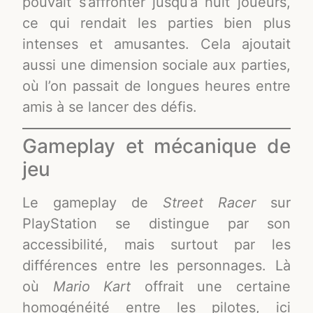
pouvait s’affronter jusqu’à huit joueurs,
ce qui rendait les parties bien plus
intenses et amusantes. Cela ajoutait
aussi une dimension sociale aux parties,
où l’on passait de longues heures entre
amis à se lancer des défis.
Gameplay et mécanique de
jeu
Le gameplay de
Street Racer
sur
PlayStation se distingue par son
accessibilité, mais surtout par les
différences entre les personnages. Là
où
Mario Kart
offrait une certaine
homogénéité entre les pilotes, ici