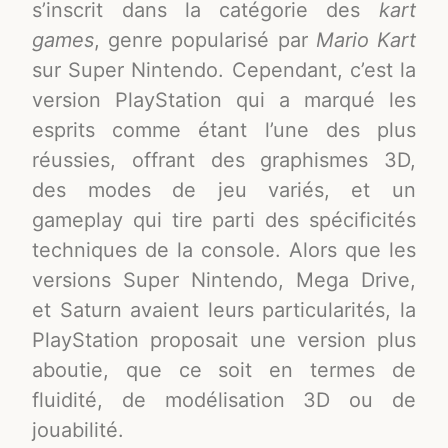
s’inscrit dans la catégorie des
kart
games
, genre popularisé par
Mario Kart
sur Super Nintendo. Cependant, c’est la
version PlayStation qui a marqué les
esprits comme étant l’une des plus
réussies, offrant des graphismes 3D,
des modes de jeu variés, et un
gameplay qui tire parti des spécificités
techniques de la console. Alors que les
versions Super Nintendo, Mega Drive,
et Saturn avaient leurs particularités, la
PlayStation proposait une version plus
aboutie, que ce soit en termes de
fluidité, de modélisation 3D ou de
jouabilité.