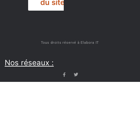
du site
médiocre (surtout
en salon). Comme
on peut se le
permettre, on ne
DISCORD
met pas de pub, au
pire, un lien
Tous droits réservé à Elabora IT
d’affiliation, mais
ce n’est même pas
Nos réseaux :
automatique. Le
site étant
entièrement payé
par l’équipe.