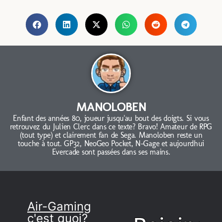
MANOLOBEN
Enfant des années 80, joueur jusqu'au bout des doigts. Si vous
retrouvez du Julien Clerc dans ce texte? Bravo! Amateur de RPG
(tout type) et clairement fan de Sega. Manoloben reste un
touche à tout. GP32, NeoGeo Pocket, N-Gage et aujourdhui
Evercade sont passées dans ses mains.
Air-Gaming
c'est quoi?