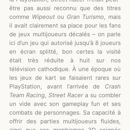
être pas aussi reconnu que des titres
comme
Wipeout
ou
Gran Turismo
, mais
il avait clairement sa place pour les fans
de jeux multijoueurs décalés – on parle
ici d’un jeu qui autorisé jusqu’à 8 joueurs
en écran splitté, bon certes la visité
était très réduite à huit sur nos
télévision cathodique. À une époque où
les jeux de kart se faisaient rares sur
PlayStation, avant l’arrivée de
Crash
Team Racing
,
Street Racer
a su combler
un vide avec son gameplay fun et ses
combats de personnages. Sa capacité à
offrir des parties multijoueurs fluides,