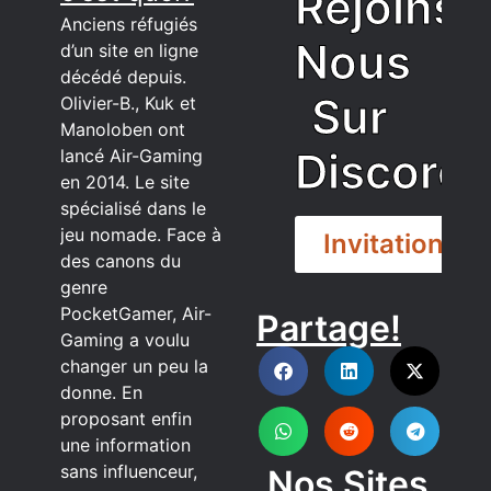
Rejoins
Anciens réfugiés
Nous
d’un site en ligne
décédé depuis.
Sur
Olivier-B., Kuk et
Manoloben ont
Discord
lancé Air-Gaming
en 2014. Le site
spécialisé dans le
jeu nomade. Face à
Invitation
des canons du
genre
PocketGamer, Air-
Partage!
DISCORD
Gaming a voulu
changer un peu la
donne. En
proposant enfin
une information
sans influenceur,
Nos Sites