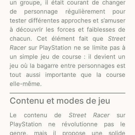
un groupe, il était courant de changer
de personnage régulièrement pour
tester différentes approches et s’amuser
à découvrir les forces et faiblesses de
chacun. Cet élément fait que
Street
Racer
sur PlayStation ne se limite pas à
un simple jeu de course : il devient un
jeu où la bagarre entre personnages est
tout aussi importante que la course
elle-même.
Contenu et modes de jeu
Le contenu de
Street Racer
sur
PlayStation ne révolutionne pas le
genre, mais il propose une solide