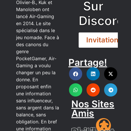
Sur
Olivier-B., Kuk et
Manoloben ont
Discord
lancé Air-Gaming
en 2014. Le site
spécialisé dans le
jeu nomade. Face à
Invitation
des canons du
genre
PocketGamer, Air-
Partage!
DISCORD
Gaming a voulu
changer un peu la
donne. En
proposant enfin
une information
sans influenceur,
Nos Sites
sans argent dans la
Amis
balance, sans
obligation. En bref
une information