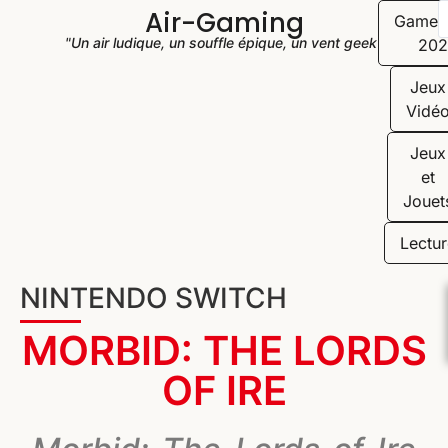
Air-Gaming
Game
"Un air ludique, un souffle épique, un vent geek"
202
Jeux
Vidé
Jeux
et
Jouet
Lectur
NINTENDO SWITCH
MORBID: THE LORDS
OF IRE