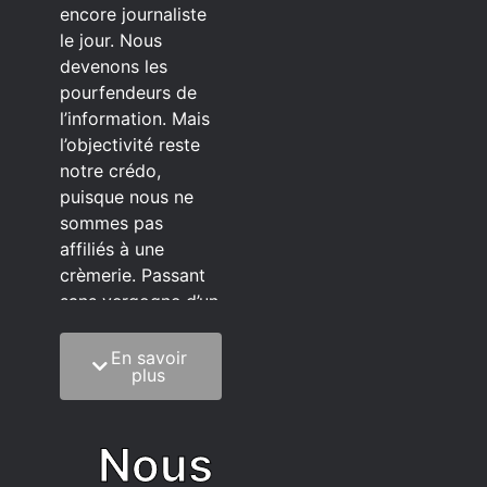
encore journaliste
le jour. Nous
devenons les
pourfendeurs de
l’information. Mais
l’objectivité reste
notre crédo,
puisque nous ne
sommes pas
affiliés à une
crèmerie. Passant
sans vergogne d’un
éditeur à l’autre.
En savoir
C’est quoi notre
plus
méthode?
On mélange la
Nous
sagesse de la