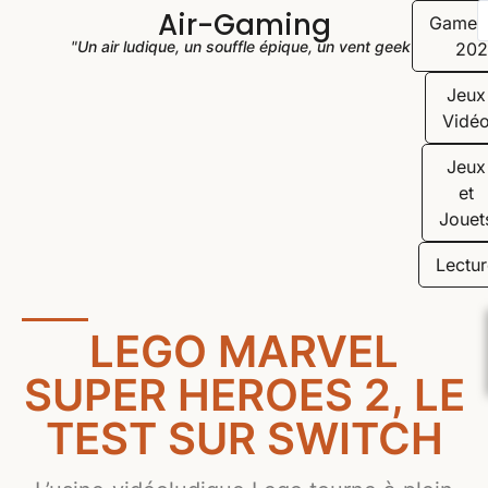
Air-Gaming
Game
"Un air ludique, un souffle épique, un vent geek"
202
Jeux
Vidé
Jeux
et
Jouet
Lectur
LEGO MARVEL
SUPER HEROES 2, LE
TEST SUR SWITCH