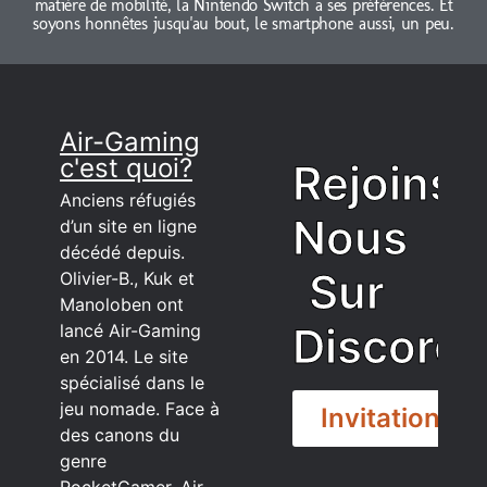
matière de mobilité, la Nintendo Switch a ses préférences. Et
soyons honnêtes jusqu'au bout, le smartphone aussi, un peu.
Air-Gaming
c'est quoi?
Rejoins
Anciens réfugiés
Nous
d’un site en ligne
décédé depuis.
Sur
Olivier-B., Kuk et
Manoloben ont
Discord
lancé Air-Gaming
en 2014. Le site
spécialisé dans le
jeu nomade. Face à
Invitation
des canons du
genre
PocketGamer, Air-