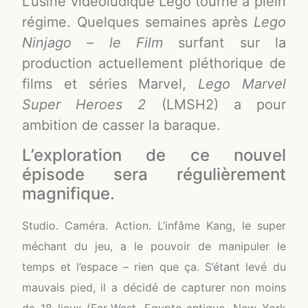
L’usine vidéoludique Lego tourne à plein
régime. Quelques semaines après
Lego
Ninjago – le Film
surfant sur la
production actuellement pléthorique de
films et séries Marvel,
Lego Marvel
Super Heroes 2
(LMSH2) a pour
ambition de casser la baraque.
L’exploration de ce nouvel
épisode sera régulièrement
magnifique.
Studio. Caméra. Action. L’infâme Kang, le super
méchant du jeu, a le pouvoir de manipuler le
temps et l’espace – rien que ça. S’étant levé du
mauvais pied, il a décidé de capturer non moins
de 18 lieux (Far-West, Egypte antique, New York