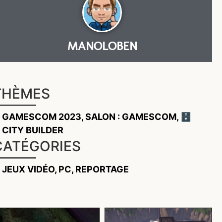
MANOLOBEN
THÈMES
GAMESCOM 2023
,
SALON : GAMESCOM
,
🗄️
CITY BUILDER
CATÉGORIES
JEUX VIDÉO
,
PC
,
REPORTAGE