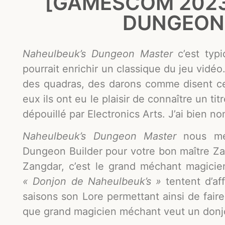
[GAMESCOM 2023
DUNGEON
Naheulbeuk’s Dungeon Master
c’est ty
pourrait enrichir un classique du jeu vid
des quadras, des darons comme disent cer
eux ils ont eu le plaisir de connaître un ti
dépouillé par Electronics Arts. J’ai bien 
Naheulbeuk’s Dungeon Master
nous me
Dungeon Builder pour votre bon maître Za
Zangdar, c’est le grand méchant magicie
« Donjon de Naheulbeuk’s »
tentent d’af
saisons
son Lore permettant ainsi de fair
que grand magicien méchant veut un donjo