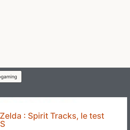
ogaming
elda : Spirit Tracks, le test
DS