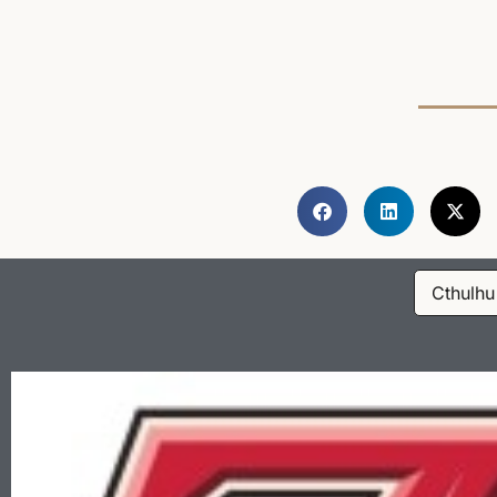
Cthulhu