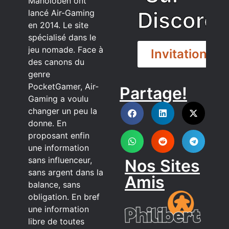
Manoloben ont
Discord
lancé Air-Gaming
en 2014. Le site
spécialisé dans le
jeu nomade. Face à
Invitation
des canons du
genre
PocketGamer, Air-
Partage!
DISCORD
Gaming a voulu
changer un peu la
donne. En
proposant enfin
une information
sans influenceur,
Nos Sites
sans argent dans la
Amis
balance, sans
obligation. En bref
une information
libre de toutes