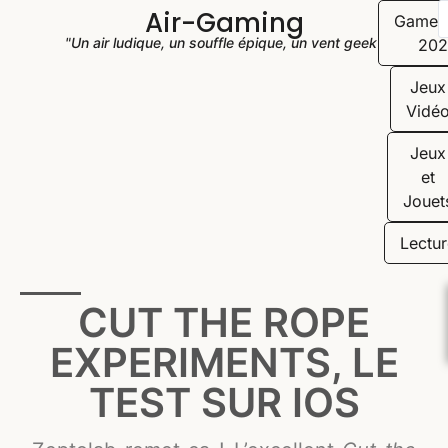
Air-Gaming
Game
"Un air ludique, un souffle épique, un vent geek"
202
Jeux
Vidé
Jeux
et
Jouet
Lectur
CUT THE ROPE
EXPERIMENTS, LE
TEST SUR IOS