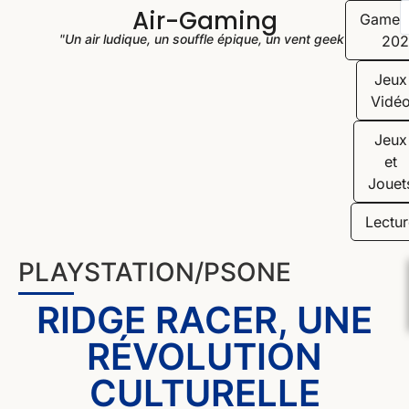
Air-Gaming
Game
"Un air ludique, un souffle épique, un vent geek"
202
Jeux
Vidé
Jeux
et
Jouet
Lectur
PLAYSTATION/PSONE
RIDGE RACER, UNE
RÉVOLUTION
CULTURELLE