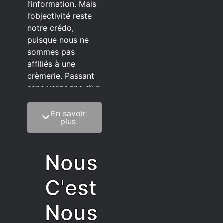
l’information. Mais
l’objectivité reste
notre crédo,
puisque nous ne
sommes pas
affiliés à une
crèmerie. Passant
sans vergogne d’un
éditeur à l’autre.
En savoir
C’est quoi notre
plus
méthode?
On mélange la
Nous
sagesse de la
vieillesse à une
C'est
grosse dose
d’autodérision. On
Nous
est du pur produit
écrit faisant très