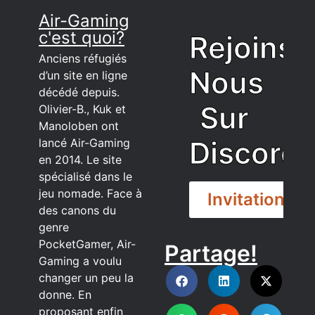
Air-Gaming
c'est quoi?
Rejoins
Anciens réfugiés
Nous
d’un site en ligne
décédé depuis.
Sur
Olivier-B., Kuk et
Manoloben ont
Discord
lancé Air-Gaming
en 2014. Le site
spécialisé dans le
jeu nomade. Face à
Invitation
des canons du
genre
PocketGamer, Air-
Partage!
DISCORD
Gaming a voulu
changer un peu la
donne. En
proposant enfin